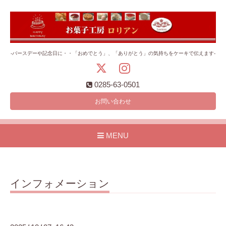
-バースデーや記念日に・・「おめでとう」、「ありがとう」の気持ちをケーキで伝えます-
0285-63-0501
お問い合わせ
MENU
インフォメーション