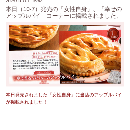
2025
10
07 16:43
/
/
本日（10-7）発売の「女性自身」、「幸せの
アップルパイ」コーナーに掲載されました。
本日発売されました「女性自身」に当店のアップルパイ
が掲載されました！