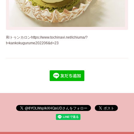
和トゥンカロン
https://www.tochinavi.net/ichiuma/?
t=kankokugurume202206&d=23